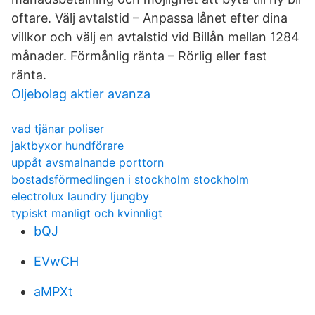
oftare. Välj avtalstid – Anpassa lånet efter dina
villkor och välj en avtalstid vid Billån mellan 12­84
månader. Förmånlig ränta – Rörlig eller fast
ränta.
Oljebolag aktier avanza
vad tjänar poliser
jaktbyxor hundförare
uppåt avsmalnande porttorn
bostadsförmedlingen i stockholm stockholm
electrolux laundry ljungby
typiskt manligt och kvinnligt
bQJ
EVwCH
aMPXt