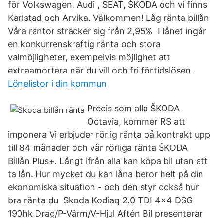
för Volkswagen, Audi , SEAT, ŠKODA och vi finns
Karlstad och Arvika. Välkommen! Låg ränta billån
Våra räntor sträcker sig från 2,95% I lånet ingår
en konkurrenskraftig ränta och stora
valmöjligheter, exempelvis möjlighet att
extraamortera när du vill och fri förtidslösen.
Lönelistor i din kommun
Precis som alla ŠKODA
Octavia, kommer RS att
imponera Vi erbjuder rörlig ränta på kontrakt upp
till 84 månader och vår rörliga ränta ŠKODA
Billån Plus+. Långt ifrån alla kan köpa bil utan att
ta lån. Hur mycket du kan låna beror helt på din
ekonomiska situation - och den styr också hur
bra ränta du Skoda Kodiaq 2.0 TDI 4x4 DSG
190hk Drag/P-Värm/V-Hjul Aftén Bil presenterar