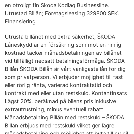
en otroligt fin Skoda Kodiaq Businessline.
Utrustad Billån; Företagsleasing 329800 SEK.
Finansiering.
Utrusta billånet med extra säkerhet, ŠKODA
Låneskydd är en försäkring som mot en rimlig
kostnad täcker månadsbetalningen av billånet
vid tillfälligt nedsatt betalningsförmåga. ŠKODA
Billån ŠKODA Billån är vårt vanligaste lån för dig
som privatperson. Vi erbjuder möjlighet till fast
eller rörlig ränta, varierad kontraktstid och
kontrakt med eller utan restskuld. Kontantinsats
Lägst 20%, beräknad på bilens pris inklusive
extrautrustning, minus eventuell rabatt.
Månadsbetalning Billån med restskuld – ŠKODA
Billån erbjuds med restskuld vilket ger lägre
månadsbetalning och möjlighet att byta till ny bil